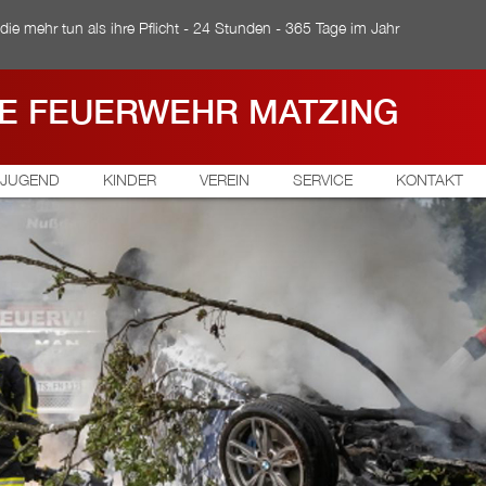
ie mehr tun als ihre Pflicht - 24 Stunden - 365 Tage im Jahr
GE FEUERWEHR MATZING
JUGEND
KINDER
VEREIN
SERVICE
KONTAKT
Jugendgruppe
Kinderfeuerwehr
Feuerwehrverein
Links
Ausbildung
Terminplan
Geschichte
Downloads
Übungsplan
Termine