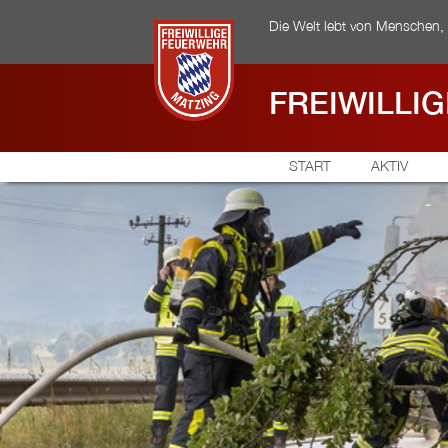
Die Welt lebt von Menschen, d
FREIWILLI
START
AKTIV
Aktive Wehr
Quereinstieg
Einsätze
Fahrzeug
Übungsplan